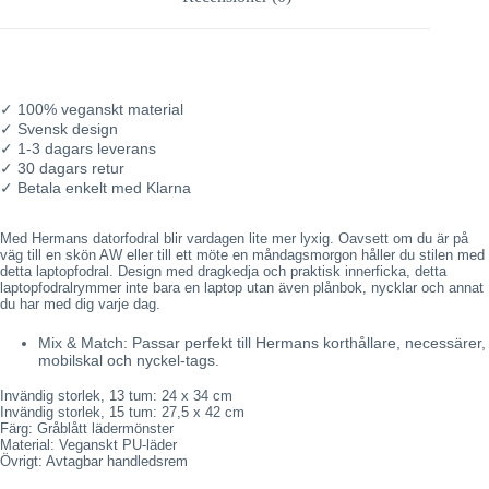
✓ 100% veganskt material
✓ Svensk design
✓ 1-3 dagars leverans
✓ 30 dagars retur
✓ Betala enkelt med Klarna
L
Med Hermans datorfodral blir vardagen lite mer lyxig. Oavsett om du är på
ä
väg till en skön AW eller till ett möte en måndagsmorgon håller du stilen med
g
detta laptopfodral. Design med dragkedja och praktisk innerficka, detta
g
laptopfodralrymmer inte bara en laptop utan även plånbok, nycklar och annat
e
du har med dig varje dag.
r
t
Mix & Match: Passar perfekt till Hermans korthållare, necessärer,
i
mobilskal och nyckel-tags.
l
l
Invändig storlek, 13 tum: 24 x 34 cm
p
Invändig storlek,
15 tum: 27,5 x
42 cm
r
Färg: Gråblått lädermönster
o
Material: Veganskt PU-läder
d
Övrigt: Avtagbar handledsrem
u