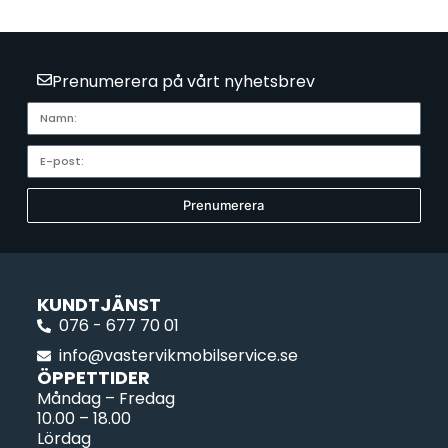
k
t
e
n
i
Prenumerera på vårt nyhetsbrev
d
i
n
v
a
r
u
k
Prenumerera
o
r
g
KUNDTJÄNST
076 - 677 70 01
info@vastervikmobilservice.se
ÖPPETTIDER
Måndag – Fredag
10.00 – 18.00
Lördag