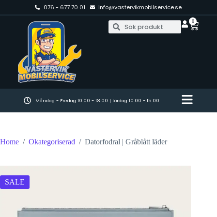
076 - 677 70 01
info@vastervikmobilservice.se
0
Måndag - Fredag 10.00 - 18.00 | Lördag 10.00 - 15.00
Home
/
Okategoriserad
/
Datorfodral | Gråblått läder
SALE