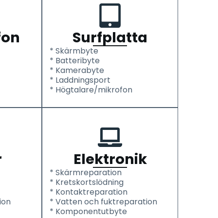
fon
Surfplatta
* Skärmbyte
* Batteribyte
* Kamerabyte
* Laddningsport
* Högtalare/mikrofon
r
Elektronik
* Skärmreparation
* Kretskortslödning
* Kontaktreparation
ion
* Vatten och fuktreparation
* Komponentutbyte