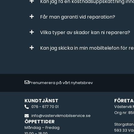
Kan jag få en kostnadsuppskattning in
Får man garanti vid reparation?
Vilka typer av skador kan ni reparera?
Kan jag skicka in min mobiltelefon för r
Prenumerera på vårt nyhetsbrev
KUNDTJÄNST
FÖRETA
076 - 677 70 01
Västervik 
Org nr: 8
info@vastervikmobilservice.se
ÖPPETTIDER
Storgatan
Måndag – Fredag
593 33 Väs
10.00 – 18.00