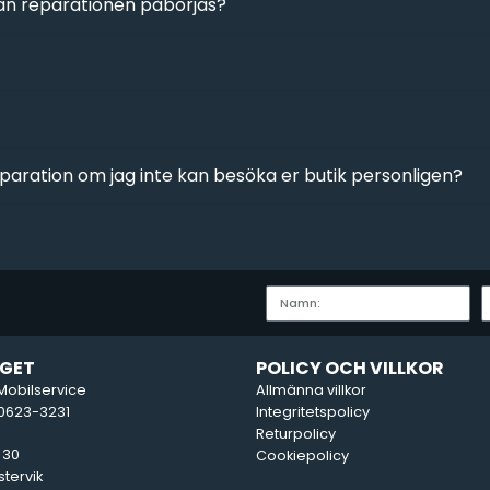
nan reparationen påbörjas?
eparation om jag inte kan besöka er butik personligen?
GET
POLICY OCH VILLKOR
Mobilservice
Allmänna villkor
50623-3231
Integritetspolicy
Returpolicy
 30
Cookiepolicy
tervik