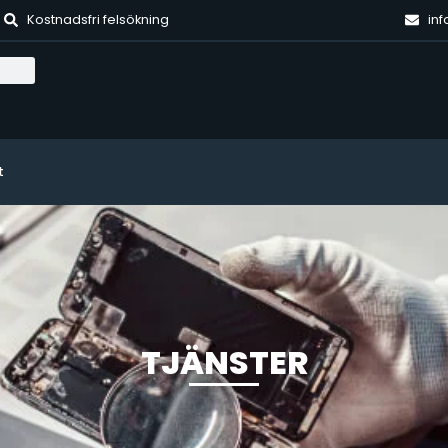
Kostnadsfri felsökning
inf
t
TJÄNSTER