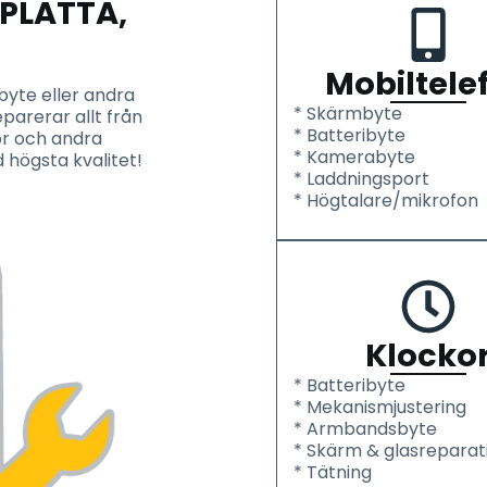
FPLATTA,
Mobiltele
byte eller andra
* Skärmbyte
eparerar allt från
* Batteribyte
or och andra
* Kamerabyte
 högsta kvalitet!
* Laddningsport
* Högtalare/mikrofon
Klocko
* Batteribyte
* Mekanismjustering
* Armbandsbyte
* Skärm & glasreparat
* Tätning