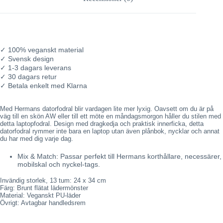
✓ 100% veganskt material
✓ Svensk design
✓ 1-3 dagars leverans
✓ 30 dagars retur
✓ Betala enkelt med Klarna
L
Med Hermans datorfodral blir vardagen lite mer lyxig. Oavsett om du är på
ä
väg till en skön AW eller till ett möte en måndagsmorgon håller du stilen med
g
detta laptopfodral. Design med dragkedja och praktisk innerficka, detta
g
datorfodral rymmer inte bara en laptop utan även plånbok, nycklar och annat
e
du har med dig varje dag.
r
t
Mix & Match: Passar perfekt till Hermans korthållare, necessärer,
i
mobilskal och nyckel-tags.
l
l
Invändig storlek, 13 tum: 24 x 34 cm
p
Färg: Brunt flätat lädermönster
r
Material: Veganskt PU-läder
o
Övrigt: Avtagbar handledsrem
d
u