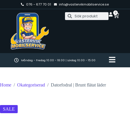
076 - 677 70 01
info@vastervikmobilservice.se
0
Måndag - Fredag 10.00 - 18.00 | Lördag 10.00 - 15.00
Home
/
Okategoriserad
/
Datorfodral | Brunt flätat läder
SALE