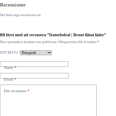
k
Recensioner
t
e
n
Det finns inga recensioner än.
i
d
i
n
v
Bli först med att recensera ”Datorfodral | Brunt flätat läder”
a
Din e-postadress kommer inte publiceras.
Obligatoriska fält är märkta
*
r
u
k
DITT BETYG
*
o
r
g
Name
*
Email
*
Din recension
*